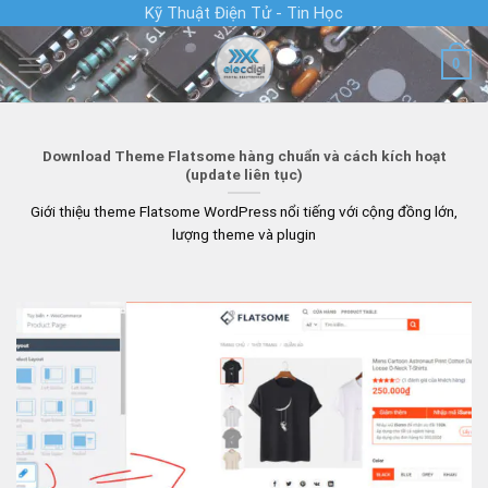
Skip
Kỹ Thuật Điện Tử - Tin Học
to
0
content
Download Theme Flatsome hàng chuẩn và cách kích hoạt
(update liên tục)
Giới thiệu theme Flatsome WordPress nổi tiếng với cộng đồng lớn,
lượng theme và plugin